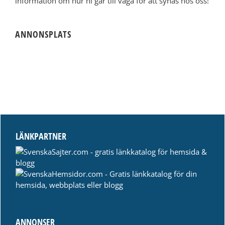
information om hur ni går till väga för att synas hos oss!
ANNONSPLATS
LÄNKPARTNER
ANNONSER