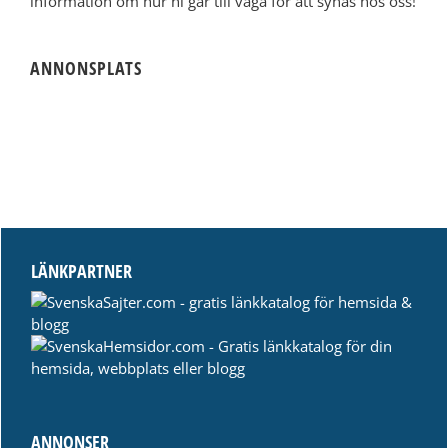
information om hur ni går till väga för att synas hos oss!
ANNONSPLATS
LÄNKPARTNER
ANNONSER