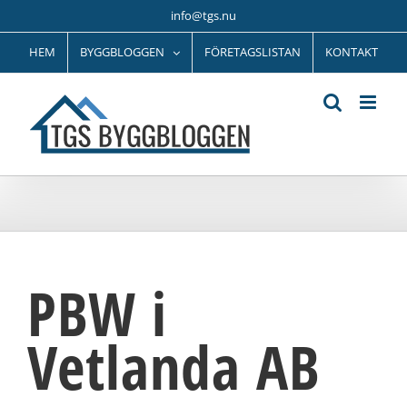
Fortsätt
info@tgs.nu
till
innehållet
HEM
BYGGBLOGGEN
FÖRETAGSLISTAN
KONTAKT
PBW i
Vetlanda AB