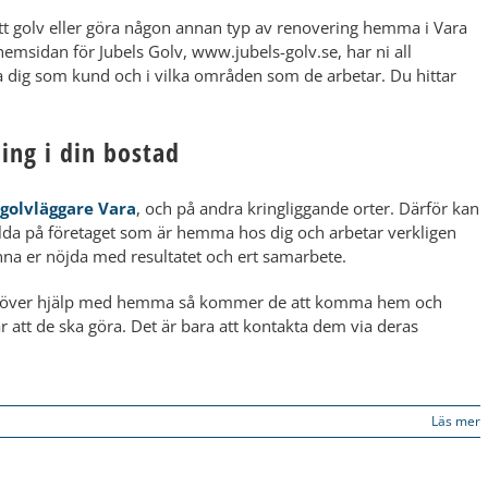
nytt golv eller göra någon annan typ av renovering hemma i Vara​
å hemsidan för Jubels Golv, www.jubels-golv.se, har ni all
a dig som kund och i vilka områden som de arbetar. Du hittar
ning i din bostad
golvläggare Vara
, och på andra kringliggande orter. Därför kan
lda på företaget som är hemma hos dig och arbetar verkligen
nna er nöjda med resultatet och ert samarbete.
du behöver hjälp med hemma så kommer de att komma hem och
r att de ska göra. Det är bara att kontakta dem via deras
Läs mer