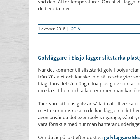
vad den tål för temperaturer. Om ni vill lägga in
de berätta mer.​​
1 oktober, 2018
|
GOLV
Golvläggare i Eksjö lägger slitstarka pla
När det kommer till sliststarkt golv i polyuret
från 70-talet och kanske inte så fräscha ytor som
idag finns det så många fina plastgolv som är h
inreda sitt hem och alla utrymmen man kan öns
Tack vare att plastgolv är så lätta att tillverka o
mest ekonomiska som du kan lägga in i ditt hem,
även använda det exempelvis i garage, våtutrym
vara försiktig med hur man hanterar underlage
Om du är på jakt efter duktiga
golvläggare Eksj