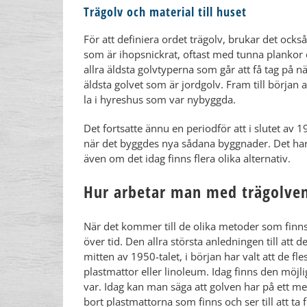
Trägolv och material till huset
För att definiera ordet trägolv, brukar det ocks
som är ihopsnickrat, oftast med tunna plankor 
allra äldsta golvtyperna som går att få tag på n
äldsta golvet som är jordgolv. Fram till början 
la i hyreshus som var nybyggda.
Det fortsatte ännu en periodför att i slutet av 1
när det byggdes nya sådana byggnader. Det har v
även om det idag finns flera olika alternativ.
Hur arbetar man med trägolven
När det kommer till de olika metoder som finns a
över tid. Den allra största anledningen till att 
mitten av 1950-talet, i början har valt att de f
plastmattor eller linoleum. Idag finns den möjl
var. Idag kan man säga att golven har på ett mer 
bort plastmattorna som finns och ser till att ta