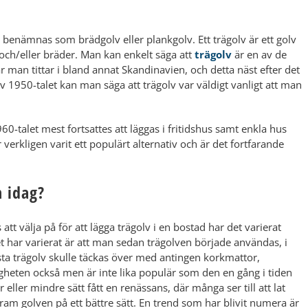
å benämnas som brädgolv eller plankgolv. Ett trägolv är ett golv
och/eller bräder. Man kan enkelt säga att
trägolv
är en av de
är man tittar i bland annat Skandinavien, och detta näst efter det
av 1950-talet kan man säga att trägolv var väldigt vanligt att man
960-talet mest fortsattes att läggas i fritidshus samt enkla hus
erkligen varit ett populärt alternativ och är det fortfarande
 idag?
tt välja på för att lägga trägolv i en bostad har det varierat
det har varierat är att man sedan trägolven började användas, i
lesta trägolv skulle täckas över med antingen korkmattor,
igheten också men är inte lika populär som den en gång i tiden
eller mindre sätt fått en renässans, där många ser till att lat
 fram golven på ett bättre sätt. En trend som har blivit numera är