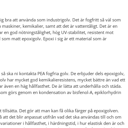
ig bra att använda som industrigolv. Det är fogfritt så väl som
ån maskiner, kemikalier, samt att det är vattentåligt. Det är en
 en god nötningstålighet, hög UV-stabilitet, resistent mot
äl som matt epoxigolv. Epoxi i sig är ett material som är
så ska ni kontakta PEA fogfria golv. De erbjuder dels epoxigolv,
lv har mycket god kemikalieresistens, mycket bättre än vad ett
 även en häg hållfasthet. De är lätta att underhålla och städa.
t som görs genom en kondensation av bisfenol-A, epiklorhydrin
t tillsätta. Det gör att man kan få olika färger på epoxigolven.
å att det blir anpassat utifrån vad det ska användas till och om
ariationer i hållfasthet, i härdningstid, i hur elastisk den är och