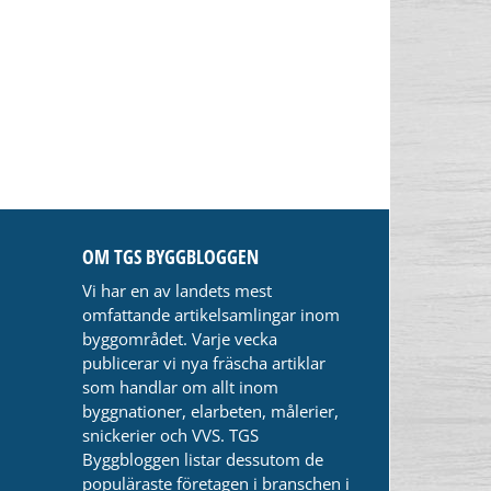
OM TGS BYGGBLOGGEN
Vi har en av landets mest
omfattande artikelsamlingar inom
byggområdet. Varje vecka
publicerar vi nya fräscha artiklar
som handlar om allt inom
byggnationer, elarbeten, målerier,
snickerier och VVS. TGS
Byggbloggen listar dessutom de
populäraste företagen i branschen i