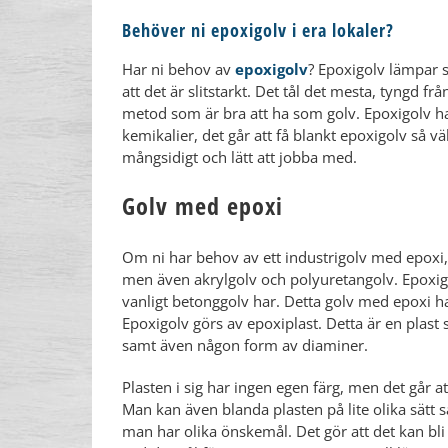
Behöver ni epoxigolv i era lokaler?
​Har ni behov av
epoxigolv
? Epoxigolv lämpar s
att det är slitstarkt. Det tål det mesta, tyngd fr
metod som är bra att ha som golv. Epoxigolv har
kemikalier, det går att få blankt epoxigolv så v
mångsidigt och lätt att jobba med.
Golv med epoxi
Om ni har behov av ett industrigolv med epoxi, 
men även akrylgolv och polyuretangolv. Epoxigo
vanligt betonggolv har. Detta golv med epoxi har
Epoxigolv görs av epoxiplast. Detta är en plas
samt även någon form av diaminer.
​Plasten i sig har ingen egen färg, men det går at
Man kan även blanda plasten på lite olika sätt s
man har olika önskemål. Det gör att det kan bli v