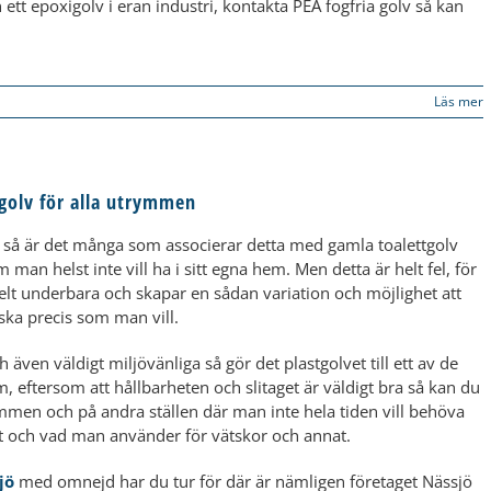
 ett epoxigolv i eran industri, kontakta PEA fogfria golv så kan
Läs mer
stgolv för alla utrymmen
an så är det många som associerar detta med gamla toalettgolv
 man helst inte vill ha i sitt egna hem. Men detta är helt fel, för
elt underbara och skapar en sådan variation och möjlighet att
ka precis som man vill.
ch även väldigt miljövänliga så gör det plastgolvet till ett av de
 eftersom att hållbarheten och slitaget är väldigt bra så kan du
men och på andra ställen där man inte hela tiden vill behöva
t och vad man använder för vätskor och annat.
ö​
med omnejd har du tur för där är nämligen företaget Nässjö