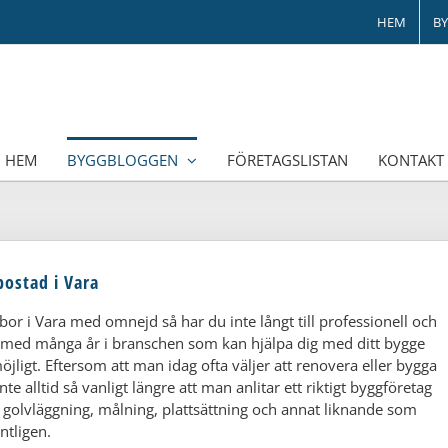
HEM
B
HEM
BYGGBLOGGEN
FÖRETAGSLISTAN
KONTAKT
bostad i Vara
 bor i Vara med omnejd så har du inte långt till professionell och
etag med många år i branschen som kan hjälpa dig med ditt bygge
jligt. Eftersom att man idag ofta väljer att renovera eller bygga
te alltid så vanligt längre att man anlitar ett riktigt byggföretag
olvläggning, målning, plattsättning och annat liknande som
ntligen.