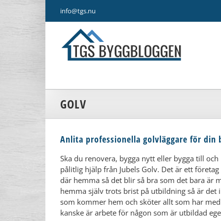
Fortsätt
info@tgs.nu
till
innehållet
GOLV
Anlita professionella golvläggare för din 
Ska du renovera, bygga nytt eller bygga till och
pålitlig hjälp från Jubels Golv. Det är ett för
där hemma så det blir så bra som det bara är mö
hemma själv trots brist på utbildning så är det in
som kommer hem och sköter allt som har med g
kanske är arbete för någon som är utbildad ege