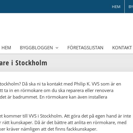
HEM
B
HEM
BYGGBLOGGEN
FÖRETAGSLISTAN
KONTAKT
are i Stockholm
 Stockholm​? Då ska ni ta kontakt med Philip K. VVS som är en
att ta in en rörmokare om du ska reparera eller renovera
 det är badrummet. En rörmokare kan även installera
 kommer till VVS i Stockholm. Att göra det på egen hand är inte
r rätt kunskaper. Då är det bättre att anlita en rörmokare, med
saker kräver nämligen att det finns fackkunskaper.