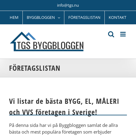
Fortsätt
info@tgs.nu
till
innehållet
HEM
BYGGBLOGGEN
FÖRETAGSLISTAN
KONTAKT
FÖRETAGSLISTAN
Vi listar de bästa BYGG, EL, MÅLERI
och VVS företagen i Sverige!
På denna sida har vi på Byggbloggen samlat de allra
bästa och mest populära företagen som erbjuder