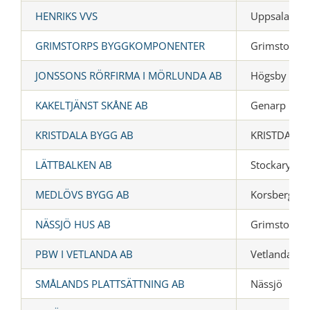
HENRIKS VVS
Uppsala
GRIMSTORPS BYGGKOMPONENTER
Grimstorp
JONSSONS RÖRFIRMA I MÖRLUNDA AB
Högsby
KAKELTJÄNST SKÅNE AB
Genarp
KRISTDALA BYGG AB
KRISTDALA
LÄTTBALKEN AB
Stockaryd
MEDLÖVS BYGG AB
Korsberga
NÄSSJÖ HUS AB
Grimstorp
PBW I VETLANDA AB
Vetlanda
SMÅLANDS PLATTSÄTTNING AB
Nässjö