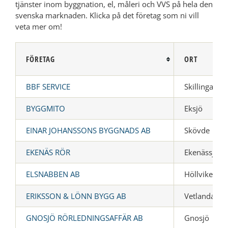
tjänster inom byggnation, el, måleri och VVS på hela den
svenska marknaden. Klicka på det företag som ni vill
veta mer om!
FÖRETAG
ORT
BBF SERVICE
Skillingaryd
BYGGMITO
Eksjö
EINAR JOHANSSONS BYGGNADS AB
Skövde
EKENÄS RÖR
Ekenässjön
ELSNABBEN AB
Höllviken
ERIKSSON & LÖNN BYGG AB
Vetlanda
GNOSJÖ RÖRLEDNINGSAFFÄR AB
Gnosjö