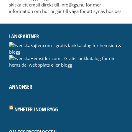
skicka ett email direkt till info@tgs.nu för mer
information om hur ni går till väga för att synas hos oss!
LÄNKPARTNER
ANNONSER
NYHETER INOM BYGG